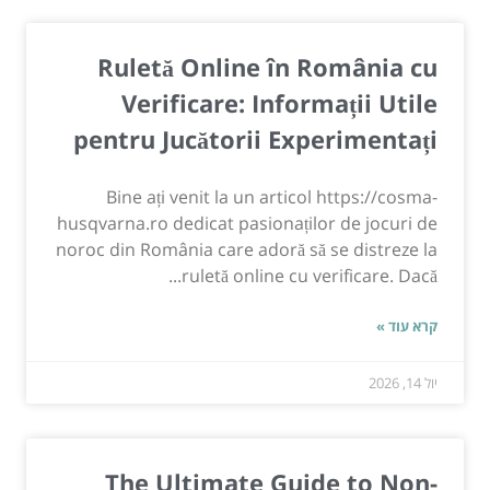
Ruletă Online în România cu
Verificare: Informații Utile
pentru Jucătorii Experimentați
Bine ați venit la un articol https://cosma-
husqvarna.ro dedicat pasionaților de jocuri de
noroc din România care adoră să se distreze la
ruletă online cu verificare. Dacă...
קרא עוד »
יול 14, 2026
The Ultimate Guide to Non-